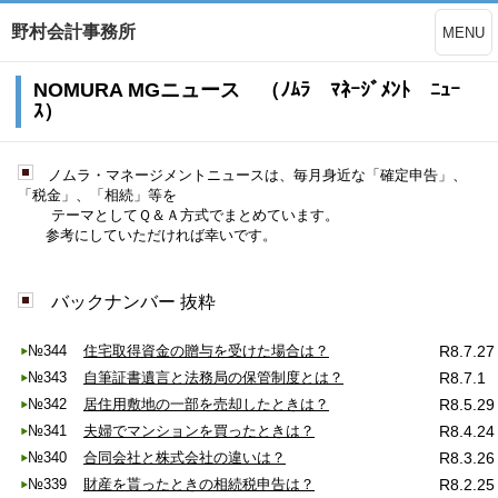
野村会計事務所
MENU
NOMURA MGニュース （ﾉﾑﾗ ﾏﾈｰｼﾞﾒﾝﾄ ﾆｭｰ
ｽ）
ノムラ・マネージメントニュースは、毎月身近な「確定申告」、
「税金」、「相続」等を
テーマとしてＱ＆Ａ方式でまとめています。
参考にしていただければ幸いです。
バックナンバー
抜粋
№344
住宅取得資金の贈与を受けた場合は？
R8.7.27
№343
自筆証書遺言と法務局の保管制度とは？
R8.7.1
№342
居住用敷地の一部を売却したときは？
R8.5.29
№341
夫婦でマンションを買ったときは？
R8.4.24
№340
合同会社と株式会社の違いは？
R8.3.26
№339
財産を貰ったときの相続税申告は？
R8.2.25