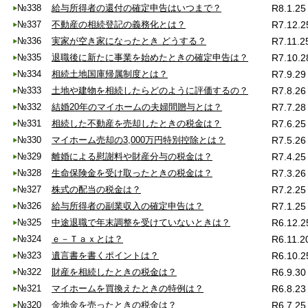
№338
給与所得者の還付の確定申告はいつまで？
R8.1.25
№337
不動産の相続登記の義務化とは？
R7.12.2
№336
実家が空き家になったとき どうする？
R7.11.2
№335
退職後に新たに事業を始めたときの確定申告は？
R7.10.2
№334
相続土地国庫帰属制度とは？
R7.9.29
№333
土地や建物を相続したらどのように評価するの？
R7.8.26
№332
結婚20年のマイホームの夫婦間贈与とは？
R7.7.28
№331
相続した不動産を売却したときの税金は？
R7.6.25
№330
マイホーム売却の3,000万円特別控除とは？
R7.5.26
№329
離婚による慰謝料や財産分与の税金は？
R7.4.25
№328
生命保険金を受け取ったときの税金は？
R7.3.26
№327
株式の配当の税金は？
R7.2.25
№326
給与所得者の副業収入の確定申告は？
R7.1.25
№325
中途退職で年末調整を受けていないときは？
R6.12.2
№324
ｅ－Ｔａｘとは？
R6.11.2
№323
遺言書を書くポイントは？
R6.10.2
№322
財産を相続したときの税金は？
R6.9.30
№321
マイホームを買換えたときの特例は？
R6.8.23
№320
金地金を売ったときの税金は？
R6.7.25